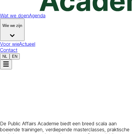
Wat we doen
Agenda
Wie we zijn
Voor wie
Actueel
Contact
NL
EN
Training en opleiding
voor public affairs-
professionals
De Public Affairs Academie biedt een breed scala aan
boeiende trainingen, verdiepende masterclasses, praktische