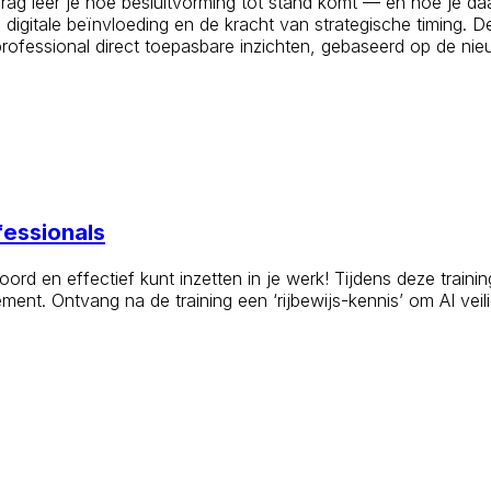
rag leer je hoe besluitvorming tot stand komt — en hoe je daa
, digitale beïnvloeding en de kracht van strategische timing.
professional direct toepasbare inzichten, gebaseerd op de n
fessionals
oord en effectief kunt inzetten in je werk! Tijdens deze train
t. Ontvang na de training een ‘rijbewijs-kennis’ om AI veilig,