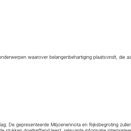
 de onderwerpen waarover belangenbehartiging plaatsvindt, di
ag. De gepresenteerde Miljoenennota en Rijksbegroting zullen 
e stukken doeltreffend leest, relevante informatie interprete