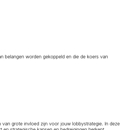
e aan belangen worden gekoppeld en die de koers van
van grote invloed zijn voor jouw lobbystrategie. In deze
ert en strategische kansen en bedreigingen herkent.