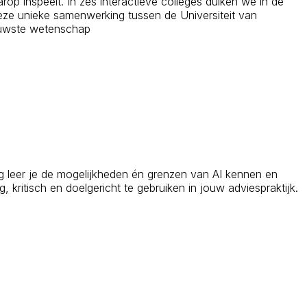
rop inspeelt. In zes interactieve colleges duiken we in de
 Deze unieke samenwerking tussen de Universiteit van
ieuwste wetenschap
ing leer je de mogelijkheden én grenzen van AI kennen en
 kritisch en doelgericht te gebruiken in jouw adviespraktijk.