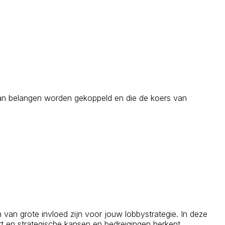
e aan belangen worden gekoppeld en die de koers van
van grote invloed zijn voor jouw lobbystrategie. In deze
ert en strategische kansen en bedreigingen herkent.