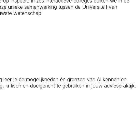
rop inspeelt. In zes interactieve colleges duiken we in de
 Deze unieke samenwerking tussen de Universiteit van
ieuwste wetenschap
ing leer je de mogelijkheden én grenzen van AI kennen en
 kritisch en doelgericht te gebruiken in jouw adviespraktijk.