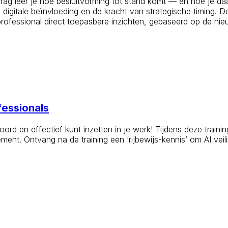
rag leer je hoe besluitvorming tot stand komt — en hoe je daa
, digitale beïnvloeding en de kracht van strategische timing.
professional direct toepasbare inzichten, gebaseerd op de n
fessionals
oord en effectief kunt inzetten in je werk! Tijdens deze train
t. Ontvang na de training een ‘rijbewijs-kennis’ om AI veilig,