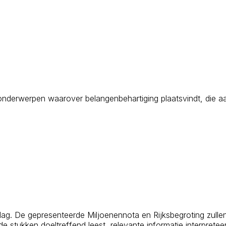
 de onderwerpen waarover belangenbehartiging plaatsvindt, di
ag. De gepresenteerde Miljoenennota en Rijksbegroting zullen 
e stukken doeltreffend leest, relevante informatie interprete