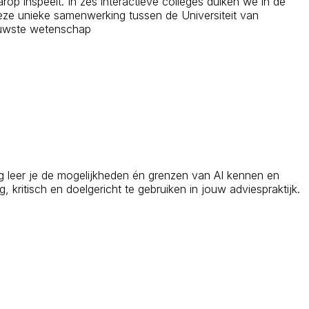
rop inspeelt. In zes interactieve colleges duiken we in de
 Deze unieke samenwerking tussen de Universiteit van
ieuwste wetenschap
ing leer je de mogelijkheden én grenzen van AI kennen en
 kritisch en doelgericht te gebruiken in jouw adviespraktijk.