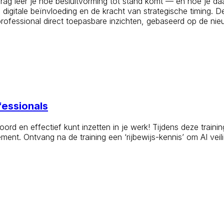
rag leer je hoe besluitvorming tot stand komt — en hoe je daa
, digitale beïnvloeding en de kracht van strategische timing.
professional direct toepasbare inzichten, gebaseerd op de n
fessionals
oord en effectief kunt inzetten in je werk! Tijdens deze train
t. Ontvang na de training een ‘rijbewijs-kennis’ om AI veilig,