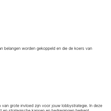
e aan belangen worden gekoppeld en die de koers van
van grote invloed zijn voor jouw lobbystrategie. In deze
ert en strategische kansen en bedreigingen herkent.