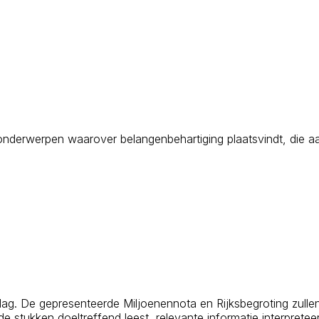
 de onderwerpen waarover belangenbehartiging plaatsvindt, di
ag. De gepresenteerde Miljoenennota en Rijksbegroting zullen 
e stukken doeltreffend leest, relevante informatie interprete