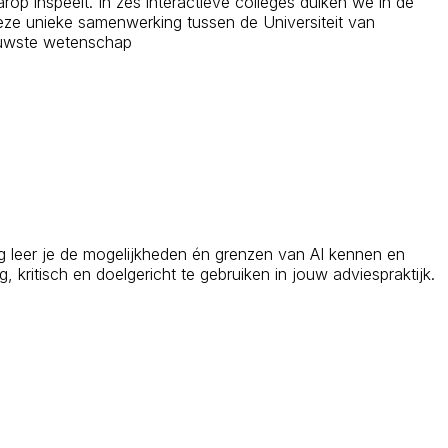
rop inspeelt. In zes interactieve colleges duiken we in de
 Deze unieke samenwerking tussen de Universiteit van
ieuwste wetenschap
ing leer je de mogelijkheden én grenzen van AI kennen en
 kritisch en doelgericht te gebruiken in jouw adviespraktijk.