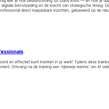
rag leer je hoe besluitvorming tot stand komt — en hoe je daa
, digitale beïnvloeding en de kracht van strategische timing.
professional direct toepasbare inzichten, gebaseerd op de n
fessionals
oord en effectief kunt inzetten in je werk! Tijdens deze train
t. Ontvang na de training een ‘rijbewijs-kennis’ om AI veilig,