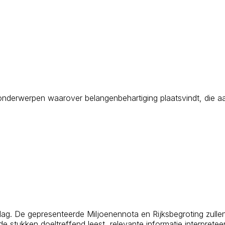
 de onderwerpen waarover belangenbehartiging plaatsvindt, di
ag. De gepresenteerde Miljoenennota en Rijksbegroting zullen 
e stukken doeltreffend leest, relevante informatie interprete