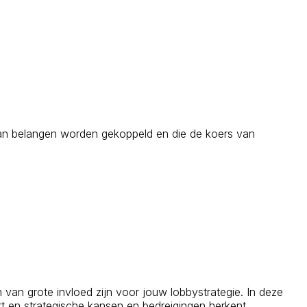
e aan belangen worden gekoppeld en die de koers van
van grote invloed zijn voor jouw lobbystrategie. In deze
ert en strategische kansen en bedreigingen herkent.