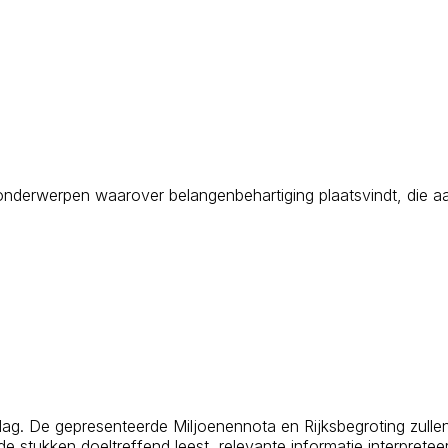
 de onderwerpen waarover belangenbehartiging plaatsvindt, di
ag. De gepresenteerde Miljoenennota en Rijksbegroting zullen 
e stukken doeltreffend leest, relevante informatie interprete