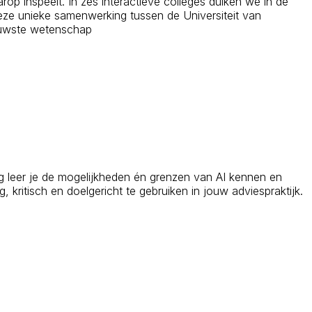
rop inspeelt. In zes interactieve colleges duiken we in de
 Deze unieke samenwerking tussen de Universiteit van
ieuwste wetenschap
ing leer je de mogelijkheden én grenzen van AI kennen en
 kritisch en doelgericht te gebruiken in jouw adviespraktijk.