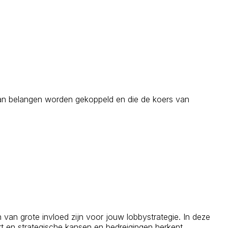
e aan belangen worden gekoppeld en die de koers van
van grote invloed zijn voor jouw lobbystrategie. In deze
ert en strategische kansen en bedreigingen herkent.