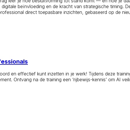
rag leer je hoe besluitvorming tot stand komt — en hoe je daa
, digitale beïnvloeding en de kracht van strategische timing.
professional direct toepasbare inzichten, gebaseerd op de n
fessionals
oord en effectief kunt inzetten in je werk! Tijdens deze train
t. Ontvang na de training een ‘rijbewijs-kennis’ om AI veilig,